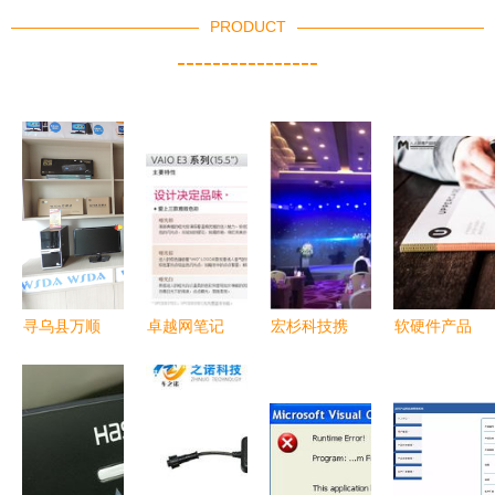
PRODUCT
----------------
寻乌县万顺
卓越网笔记
宏杉科技携
软硬件产品
达科技 深
本电脑报价
MS3000G2-
经理 在虚
耕计算机软
查询全攻略
FT亮相
拟与实体间
硬件，助推
软硬件配置
2018自主
的双轨发展
区域数字化
选购指南
可控计算机
发展
大会，赋能