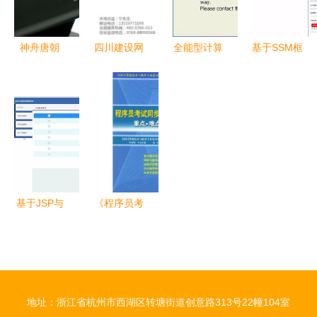
信创产业基
础架构
神舟唐朝
四川建设网
全能型计算
基于SSM框
Q5000一体
有限责任公
机专家 软
架的超市产
电脑 设
司 深耕计
硬件精通之
品保质期管
计、性能与
算机软硬件
路
理系统设计
软硬件配置
设计，赋能
与实现
全解析
行业数字化
未来
基于JSP与
《程序员考
SSM框架的
试同步辅导
超市产品保
·计算机软
质期管理系
硬件基础知
统设计与实
识篇》——
地址：浙江省杭州市西湖区转塘街道创意路313号22幢104室
现
全国计算机