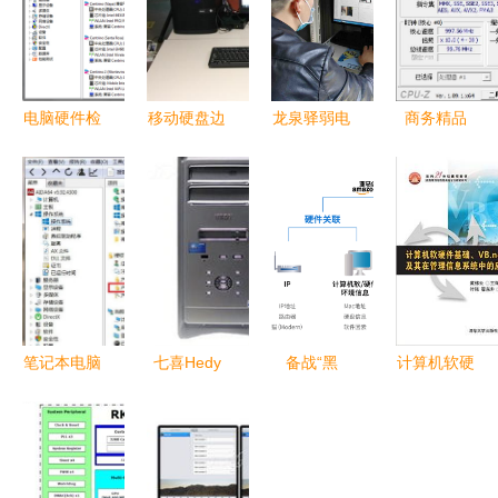
电脑硬件检
移动硬盘边
龙泉驿弱电
商务精品
测软件有哪
缘化 NAS
工程项目那
成就人生
些？实用工
存储逐渐走
家好
戴尔成就
具深度指南
红 从数据
5000笔记
搬家到智能
本电脑评测
时代第一选
择
笔记本电脑
七喜Hedy
备战“黑
计算机软硬
产品密钥获
喜悦6000
五”攻坚
件基础与
取指南与计
台式机
战，计算机
VB.NET在
算机软硬件
2.66GHz时
软硬件护航
管理信息系
基础
代的计算魅
助力跨境电
统中的应用