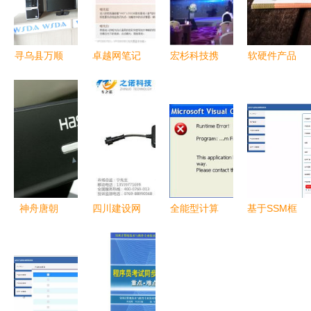
寻乌县万顺
卓越网笔记
宏杉科技携
软硬件产品
达科技 深
本电脑报价
MS3000G2-
经理 在虚
耕计算机软
查询全攻略
FT亮相
拟与实体间
硬件，助推
软硬件配置
2018自主
的双轨发展
区域数字化
选购指南
可控计算机
发展
大会，赋能
信创产业基
础架构
神舟唐朝
四川建设网
全能型计算
基于SSM框
Q5000一体
有限责任公
机专家 软
架的超市产
电脑 设
司 深耕计
硬件精通之
品保质期管
计、性能与
算机软硬件
路
理系统设计
软硬件配置
设计，赋能
与实现