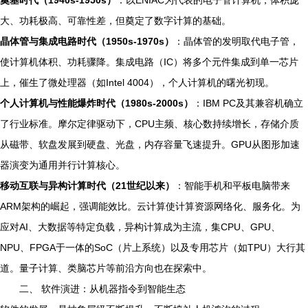
大、功耗极高、可靠性差，但奠定了数字计算的基础。
晶体管与集成电路时代（1950s-1970s）
：晶体管的发明取代电子管，
使计算机体积、功耗骤降。集成电路（IC）将多个元件集成到单一芯片
上，催生了微处理器（如Intel 4004），个人计算机的曙光初现。
个人计算机与性能爆炸时代（1980s-2000s）
：IBM PC及其兼容机确立
了行业标准。摩尔定律驱动下，CPU主频、核心数持续增长，存储介质
从磁带、软盘发展到硬盘、光盘，内存容量飞速提升。GPU从图形加速
器演变为通用并行计算核心。
移动互联与异构计算时代（21世纪以来）
：智能手机和平板电脑带来
ARM架构的崛起，强调能效比。云计算使计算资源网络化、服务化。为
应对AI、大数据等特定负载，异构计算成为主流，集CPU、GPU、
NPU、FPGA于一体的SoC（片上系统）以及专用芯片（如TPU）大行其
道。量子计算、类脑芯片等前沿方向也在探索中。
二、 软件演进：从机器指令到智能生态