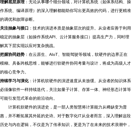
理解底层原理
：无论从事哪个细分领域，对计算机系统（如体系结构、操
作系统、编译原理）的深入理解都能助你写出更高效的代码，进行更精准
的调优和故障诊断。
关注抽象与接口
：技术的演进本质是抽象层次的提升。从业者应善于利用
稳定的抽象层（如操作系统API、云计算服务接口）提高生产力，同时理
解其下层实现以应对复杂挑战。
把握协同趋势
：在云原生、AIoT、智能驾驶等领域，软硬件的边界正在
模糊。具备跨栈思维，能够进行软硬件协同考量与设计，将成为高级人才
的核心竞争力。
持续学习与演化
：计算机软硬件的演进速度从未放缓。从业者的知识体系
必须像软件一样持续迭代，关注如量子计算、存算一体、神经形态计算等
可能引发范式革命的前沿动向。
计算机软硬件的演进史，是一部人类智慧将计算能力从稀缺变为普
惠，并不断拓展其外延的史诗。对于数字化IT从业者而言，深入理解这段
历史与内在逻辑，不仅是为了传承知识，更是为了在未来的技术浪潮中，