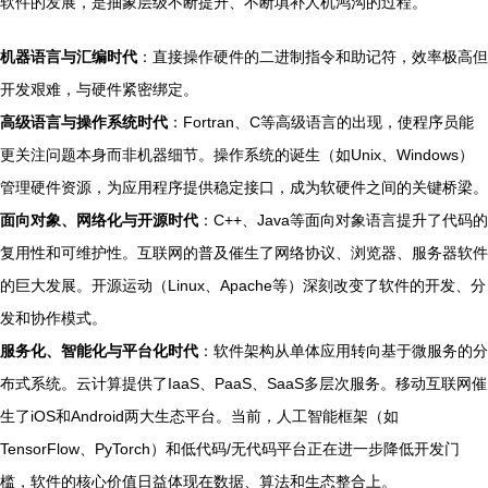
软件的发展，是抽象层级不断提升、不断填补人机鸿沟的过程。
机器语言与汇编时代
：直接操作硬件的二进制指令和助记符，效率极高但
开发艰难，与硬件紧密绑定。
高级语言与操作系统时代
：Fortran、C等高级语言的出现，使程序员能
更关注问题本身而非机器细节。操作系统的诞生（如Unix、Windows）
管理硬件资源，为应用程序提供稳定接口，成为软硬件之间的关键桥梁。
面向对象、网络化与开源时代
：C++、Java等面向对象语言提升了代码的
复用性和可维护性。互联网的普及催生了网络协议、浏览器、服务器软件
的巨大发展。开源运动（Linux、Apache等）深刻改变了软件的开发、分
发和协作模式。
服务化、智能化与平台化时代
：软件架构从单体应用转向基于微服务的分
布式系统。云计算提供了IaaS、PaaS、SaaS多层次服务。移动互联网催
生了iOS和Android两大生态平台。当前，人工智能框架（如
TensorFlow、PyTorch）和低代码/无代码平台正在进一步降低开发门
槛，软件的核心价值日益体现在数据、算法和生态整合上。